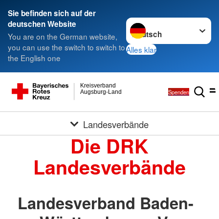
Sie befinden sich auf der
Sprache wechseln zu
deutschen Website
You are on the German website,
you can use the switch to switch to
Alles klar
the English one
Kreisverband
Spenden
Augsburg-Land
Landesverbände
Die DRK
Landesverbände
Landesverband Baden-