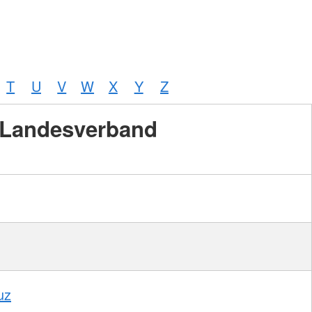
T
U
V
W
X
Y
Z
Landesverband
uz