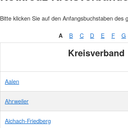
Bitte klicken Sie auf den Anfangsbuchstaben des 
A
B
C
D
E
F
G
Kreisverband
Aalen
Ahrweiler
Aichach-Friedberg