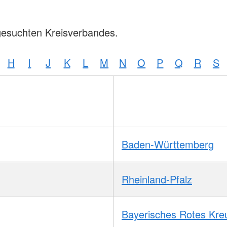
gesuchten Kreisverbandes.
H
I
J
K
L
M
N
O
P
Q
R
S
Baden-Württemberg
Rheinland-Pfalz
Bayerisches Rotes Kre