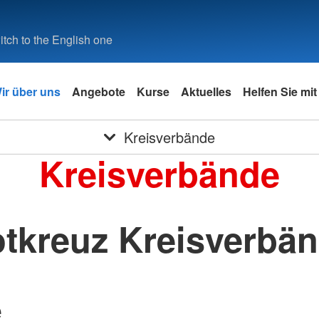
tch to the English one
ir über uns
Angebote
Kurse
Aktuelles
Helfen Sie mit
Kreisverbände
Kreisverbände
tkreuz Kreisverbä
e