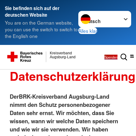
Sie befinden sich auf der
Sprache wechseln zu
deutschen Website
You are on the German website,
you can use the switch to switch to
Alles klar
the English one
Kreisverband
Spenden
Augsburg-Land
Datenschutzerklärung
Der
BRK-Kreisverband Augsburg-Land
nimmt den Schutz personenbezogener
Daten sehr ernst. Wir möchten, dass Sie
wissen, wann wir welche Daten speichern
und wie wir sie verwenden. Wir haben