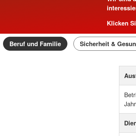
interessie
Klicken S
Beruf und Familie
Sicherheit & Gesun
Aus
Betr
Jah
Die