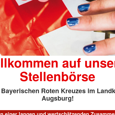
llkommen auf unse
Stellenbörse
 Bayerischen Roten Kreuzes im Landk
Augsburg!
an einer langen und wertschätzenden Zusamme