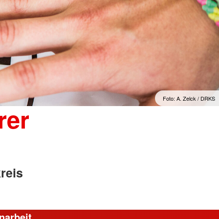
Foto: A. Zelck / DRKS
rer
reis
narbeit