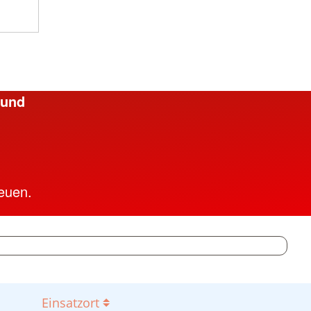
 und
euen.
Einsatzort