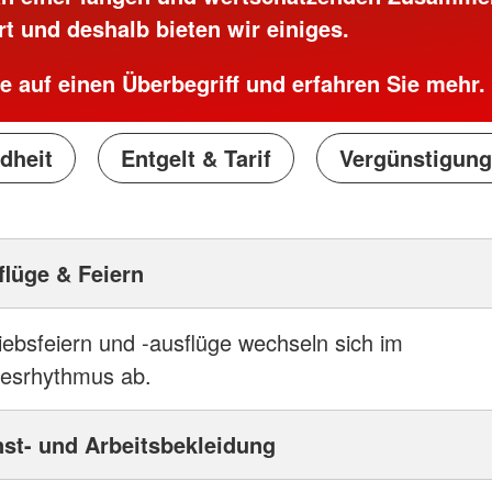
rt und deshalb bieten wir einiges.
ie auf einen Überbegriff und erfahren Sie mehr.
dheit
Entgelt & Tarif
Vergünstigung
flüge & Feiern
iebsfeiern und -ausflüge wechseln sich im
resrhythmus ab.
nst- und Arbeitsbekleidung