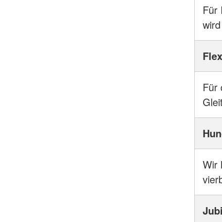
Für 
wird
Flex
Für 
Glei
Hun
Wir 
vier
Jub