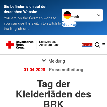
Sie befinden sich auf der
Sprache wechseln zu
deutschen Website
You are on the German website,
you can use the switch to switch to
Alles klar
the English one
Kreisverband
Spenden
Augsburg-Land
Meldung
01.04.2026
· Pressemitteilung
Tag der
Kleiderläden des
BRK