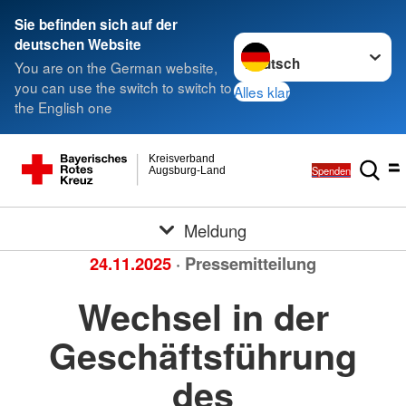
Sie befinden sich auf der
Sprache wechseln zu
deutschen Website
You are on the German website,
you can use the switch to switch to
Alles klar
the English one
Kreisverband
Spenden
Augsburg-Land
Meldung
24.11.2025
· Pressemitteilung
Wechsel in der
Geschäftsführung
des