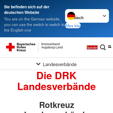
Sie befinden sich auf der
Sprache wechseln zu
deutschen Website
You are on the German website,
you can use the switch to switch to
Alles klar
the English one
Kreisverband
Spenden
Augsburg-Land
Landesverbände
Die DRK
Landesverbände
Rotkreuz