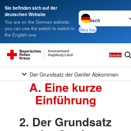
Sie befinden sich auf der
Sprache wechseln zu
deutschen Website
You are on the German website,
you can use the switch to switch to
Alles klar
the English one
Kreisverband
Spenden
Augsburg-Land
Der Grundsatz der Genfer Abkommen
A. Eine kurze
Einführung
2. Der Grundsatz