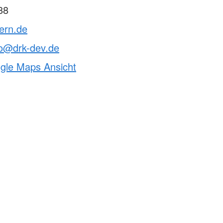
88
tern.de
o@drk-dev.de
ogle Maps Ansicht