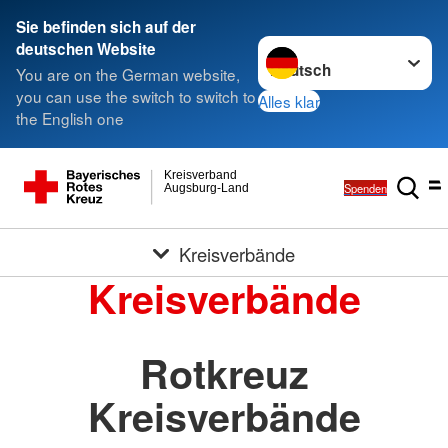
Sie befinden sich auf der
Sprache wechseln zu
deutschen Website
You are on the German website,
you can use the switch to switch to
Alles klar
the English one
Kreisverband
Spenden
Augsburg-Land
Kreisverbände
Kreisverbände
Rotkreuz
Kreisverbände