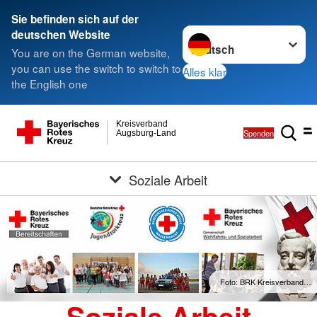
Sie befinden sich auf der
Sprache wechseln zu
deutschen Website
You are on the German website,
you can use the switch to switch to
Alles klar
the English one
Kreisverband
Spenden
Augsburg-Land
Soziale Arbeit
Foto: BRK Kreisverband…
Soziale Arbeit