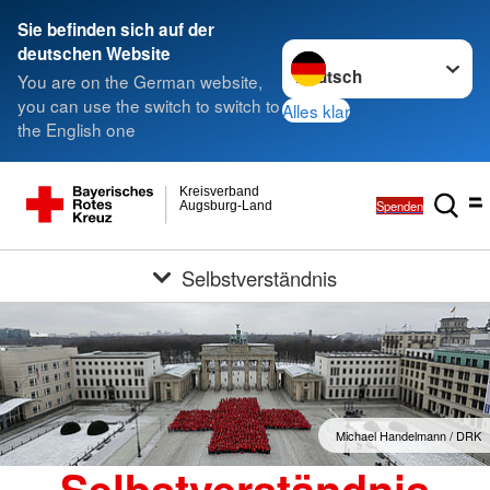
Sie befinden sich auf der
Sprache wechseln zu
deutschen Website
You are on the German website,
you can use the switch to switch to
Alles klar
the English one
Kreisverband
Spenden
Augsburg-Land
Selbstverständnis
Michael Handelmann / DRK
Selbstverständnis