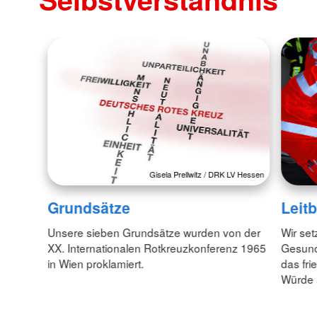
Gisela Prellwitz / DRK LV Hessen
Grundsätze
Leitb
Unsere sieben Grundsätze wurden von der
Wir set
XX. Internationalen Rotkreuzkonferenz 1965
Gesund
in Wien proklamiert.
das fr
Würde 