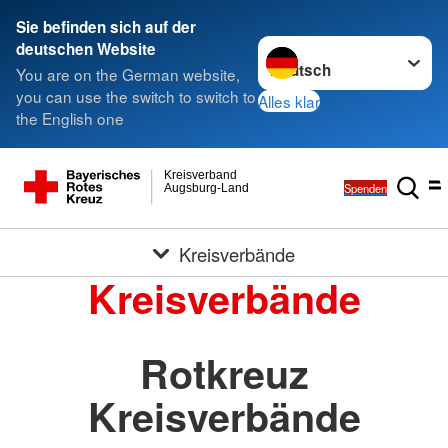
Sie befinden sich auf der
Sprache wechseln zu
deutschen Website
You are on the German website,
you can use the switch to switch to
Alles klar
the English one
Kreisverband
Spenden
Augsburg-Land
Kreisverbände
Kreisverbände
Rotkreuz
Kreisverbände