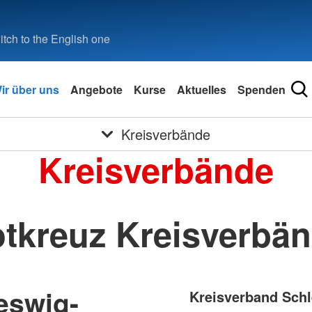
tch to the English one
ir über uns
Angebote
Kurse
Aktuelles
Spenden
Kreisverbände
Kreisverbände
tkreuz Kreisverbä
eswig-
Kreisverband Schl