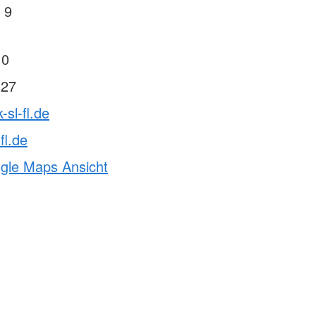
 9
 0
 27
-sl-fl.de
fl.de
ogle Maps Ansicht