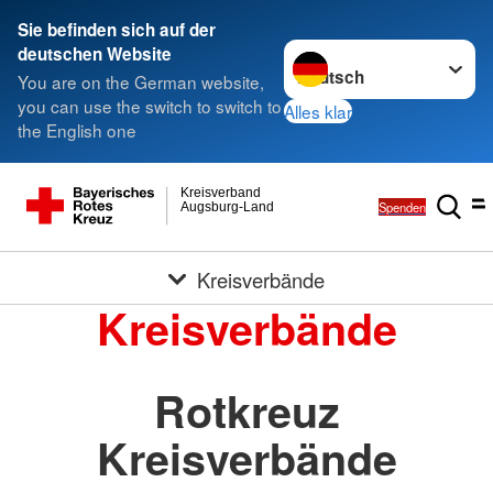
Sie befinden sich auf der
Sprache wechseln zu
deutschen Website
You are on the German website,
you can use the switch to switch to
Alles klar
the English one
Kreisverband
Spenden
Augsburg-Land
Kreisverbände
Kreisverbände
Rotkreuz
Kreisverbände