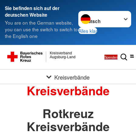
Sie befinden sich auf der
Sprache wechseln zu
deutschen Website
You are on the German website,
you can use the switch to switch to
Alles klar
the English one
Kreisverband
Spenden
Augsburg-Land
Kreisverbände
Kreisverbände
Rotkreuz
Kreisverbände