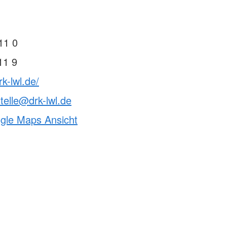
11 0
11 9
k-lwl.de/
telle@drk-lwl.de
ogle Maps Ansicht