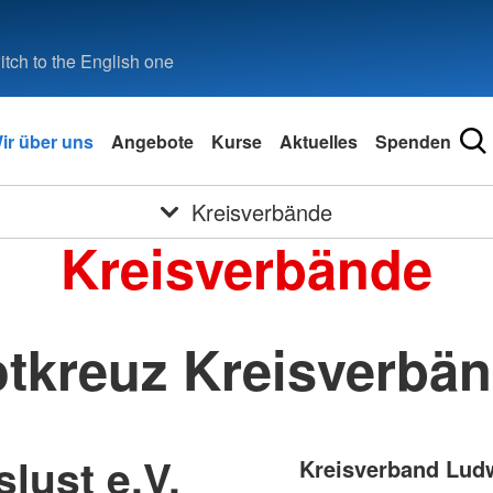
tch to the English one
ir über uns
Angebote
Kurse
Aktuelles
Spenden
Kreisverbände
Kreisverbände
tkreuz Kreisverbä
lust e.V.
Kreisverband Ludw