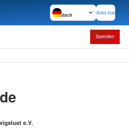
Sprache wechseln zu
Alles klar
Spenden
nde
igslust e.V.