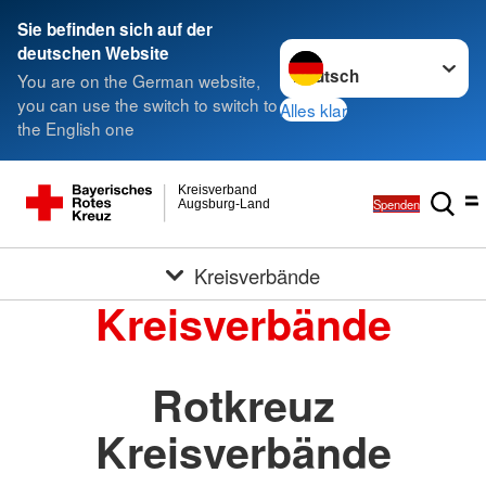
Sie befinden sich auf der
Sprache wechseln zu
deutschen Website
You are on the German website,
you can use the switch to switch to
Alles klar
the English one
Kreisverband
Spenden
Augsburg-Land
Kreisverbände
Kreisverbände
Rotkreuz
Kreisverbände