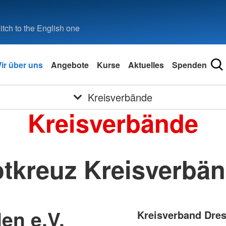
tch to the English one
ir über uns
Angebote
Kurse
Aktuelles
Spenden
Kreisverbände
Kreisverbände
tkreuz Kreisverbä
en e.V.
Kreisverband Dres