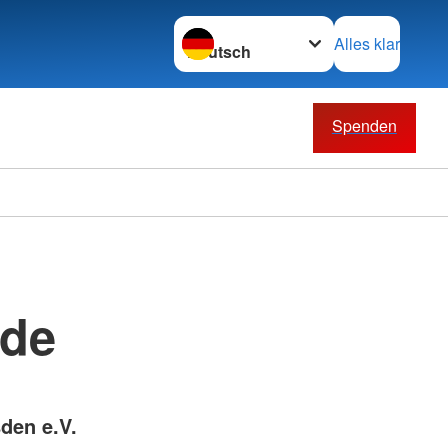
Sprache wechseln zu
Alles klar
Spenden
nde
den e.V.