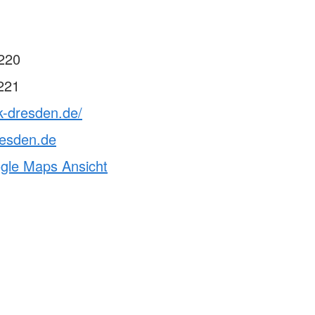
220
221
k-dresden.de/
resden.de
ogle Maps Ansicht