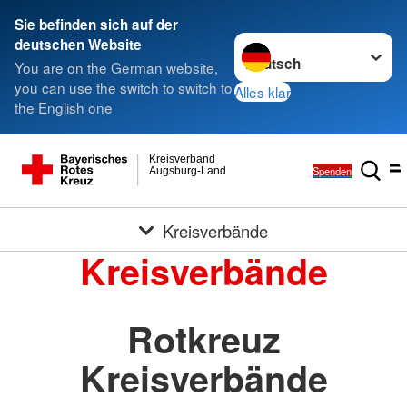
Sie befinden sich auf der
Sprache wechseln zu
deutschen Website
You are on the German website,
you can use the switch to switch to
Alles klar
the English one
Kreisverband
Spenden
Augsburg-Land
Kreisverbände
Kreisverbände
Rotkreuz
Kreisverbände