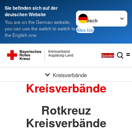
Sie befinden sich auf der
Sprache wechseln zu
deutschen Website
You are on the German website,
you can use the switch to switch to
Alles klar
the English one
Kreisverband
Spenden
Augsburg-Land
Kreisverbände
Kreisverbände
Rotkreuz
Kreisverbände