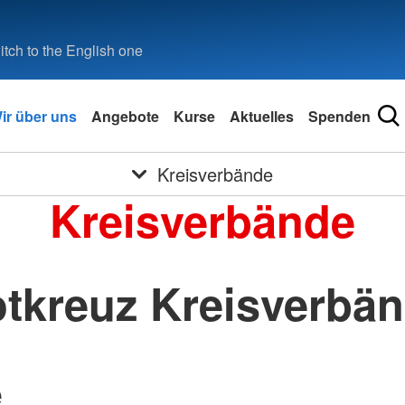
tch to the English one
ir über uns
Angebote
Kurse
Aktuelles
Spenden
Kreisverbände
Kreisverbände
tkreuz Kreisverbä
e