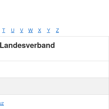
T
U
V
W
X
Y
Z
Landesverband
uz