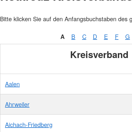
Bitte klicken Sie auf den Anfangsbuchstaben des 
A
B
C
D
E
F
G
Kreisverband
Aalen
Ahrweiler
Aichach-Friedberg