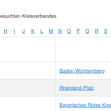
gesuchten Kreisverbandes.
H
I
J
K
L
M
N
O
P
Q
R
S
Baden-Württemberg
Rheinland-Pfalz
Bayerisches Rotes Kre