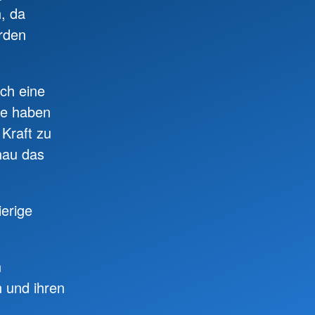
h, da
erden
ch eine
ie haben
Kraft zu
nau das
ierige
n
 und ihren