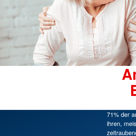
A
71% der a
ihren, mei
zeitrauben