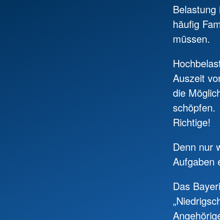
Belastung 
häufig Fam
müssen.
Hochbelast
Auszeit vo
die Möglic
schöpfen.
Richtige!
Denn nur w
Aufgaben e
Das Bayeri
„Niedrigs
Angehörige