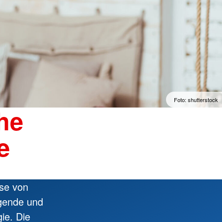
Foto: shutterstock
he
e
se von
ngende und
ie. Die