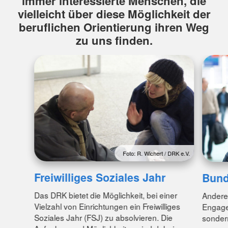
immer interessierte Menschen, die
vielleicht über diese Möglichkeit der
beruflichen Orientierung ihren Weg
zu uns finden.
Foto: R. Wichert / DRK e.V.
Freiwilliges Soziales Jahr
Bund
Das DRK bietet die Möglichkeit, bei einer
Anderen
Vielzahl von Einrichtungen ein Freiwilliges
Engagem
Soziales Jahr (FSJ) zu absolvieren. Die
sondern