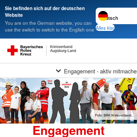
Sie befinden sich auf der deutschen
Sprache wechseln 
Website
You are on the German website, you can
Alles klar
use the switch to switch to the English one
Kreisverband
Augsburg-Land
Engagement - aktiv mitmach
Foto: BRK Kreisverband…
Engagement