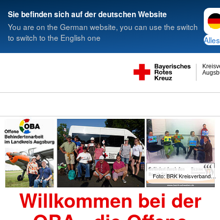
Spra
Sie befinden sich auf der deutschen Website
You are on the German website, you can use the switch
to switch to the English one
Alles
Kreis
Augsb
Foto: BRK Kreisverband…
Willkommen bei der