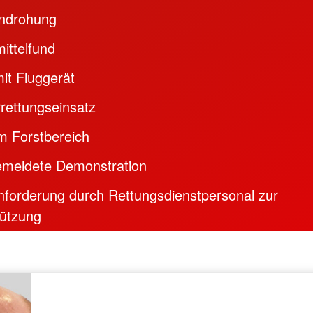
ndrohung
ittelfund
mit Fluggerät
rettungseinsatz
im Forstbereich
meldete Demonstration
nforderung durch Rettungsdienstpersonal zur
tützung