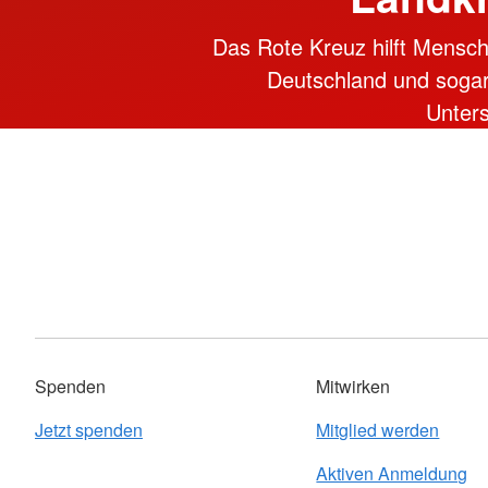
Das Rote Kreuz hilft Mensch
Deutschland und sogar i
Unter
Spenden
Mitwirken
Jetzt spenden
Mitglied werden
Aktiven Anmeldung