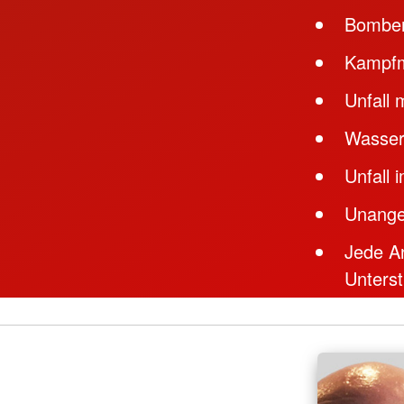
Bombe
Kampfm
Unfall 
Wasser
Unfall 
Unange
Jede A
Unters