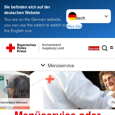
Sie befinden sich auf der
Sprache wechseln zu
deutschen Website
You are on the German website,
you can use the switch to switch to
Alles klar
the English one
Kreisverband
Spenden
Augsburg-Land
Menüservice
Foto: A. Zelck / DRK e.V.
Menüservice oder