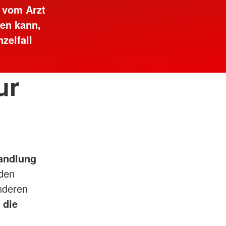
 vom Arzt
en kann,
zelfall
ur
andlung
den
nderen
 die