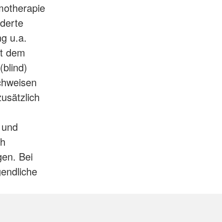
motherapie
derte
g u.a.
it dem
blind)
achweisen
usätzlich
 und
ch
gen. Bei
endliche