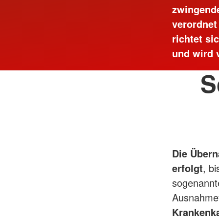
zwingende
verordnet
richtet s
und wird 
S
Die Übern
erfolgt
, b
sogenannte
Ausnahmef
Krankenk