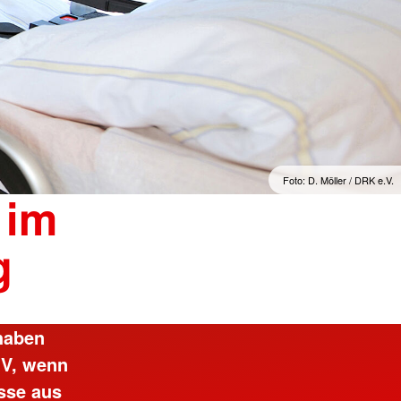
Foto: D. Möller / DRK e.V.
 im
g
haben
 V, wenn
sse aus