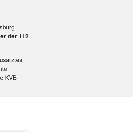
gsburg
er der 112
ausarztes
nte
die KVB