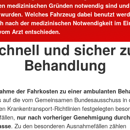
n medizinischen Gründen notwendig sind und
 wurden. Welches Fahrzeug dabei benutzt werd
ich nach der medizinischen Notwendigkeit im Ein
vom Arzt entschieden.
chnell und sicher z
Behandlung
ahme der Fahrkosten zu einer ambulanten Beh
is auf die vom Gemeinsamen Bundesausschuss in 
n Krankentransport-Richtlinien festgelegten beso
ällen,
nur nach vorheriger Genehmigung durch
asse
. Zu den besonderen Ausnahmefällen zählen