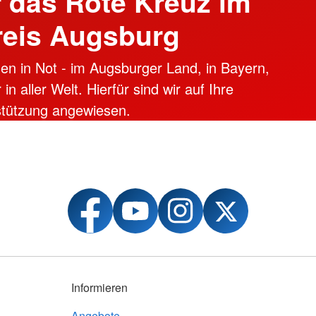
 das Rote Kreuz im
reis Augsburg
en in Not - im Augsburger Land, in Bayern,
n aller Welt. Hierfür sind wir auf Ihre
stützung angewiesen.
Informieren
Angebote