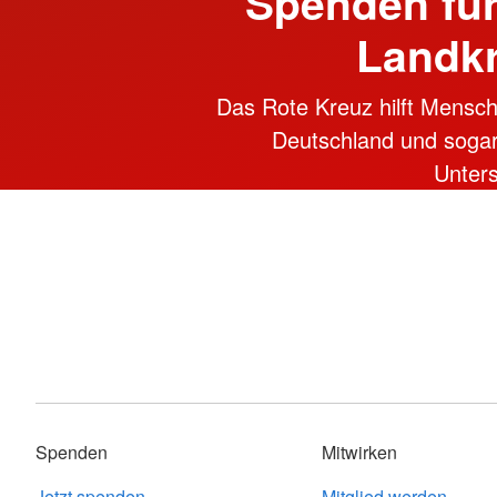
Spenden für
Landk
Das Rote Kreuz hilft Mensch
Deutschland und sogar i
Unter
Spenden
Mitwirken
Jetzt spenden
Mitglied werden