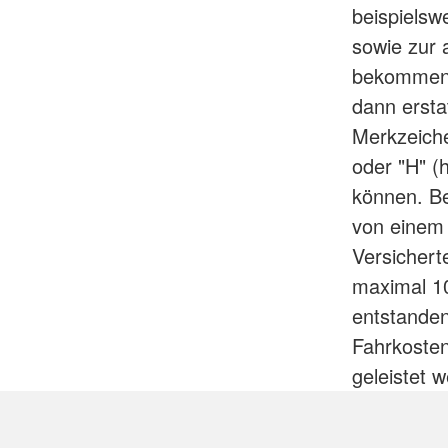
beispielsw
sowie zur
bekommen 
dann ersta
Merkzeiche
oder "H" (
können. Be
von einem 
Versichert
maximal 10
entstanden
Fahrkosten
geleistet 