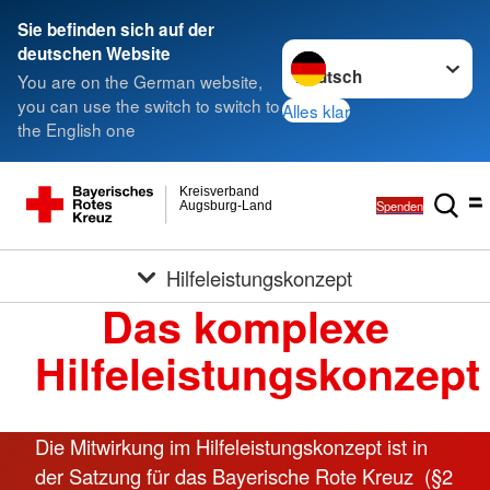
Sie befinden sich auf der
Sprache wechseln zu
deutschen Website
You are on the German website,
you can use the switch to switch to
Alles klar
the English one
Kreisverband
Spenden
Augsburg-Land
Hilfeleistungskonzept
Das komplexe
Hilfeleistungskonzept
Die Mitwirkung im Hilfeleistungskonzept ist in
der Satzung für das Bayerische Rote Kreuz (§2