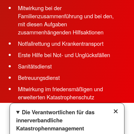
Mitwirkung bei der
Familienzusammenführung und bei den,
mit diesen Aufgaben
zusammenhängenden Hilfsaktionen
Notfallrettung und Krankentransport
Erste Hilfe bei Not- und Unglücksfällen
Sanitätsdienst
Betreuungsdienst
Mitwirkung im friedensmäßigen und
erweiterten Katastrophenschutz
Die Verantwortlichen für das
innerverbandliche
Katastrophenmanagement